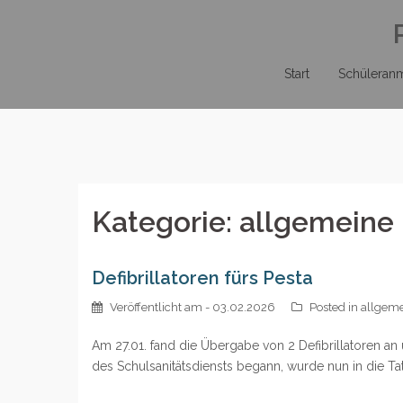
Zum
Inhalt
springen
Start
Schüleran
Kategorie:
allgemeine
Defibrillatoren fürs Pesta
Veröffentlicht am
- 03.02.2026
Posted in
allgeme
Am 27.01. fand die Übergabe von 2 Defibrillatoren an 
des Schulsanitätsdiensts begann, wurde nun in die Ta