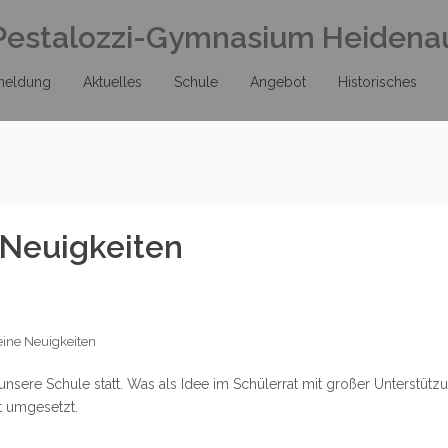
Pestalozzi-Gymnasium Heidena
meldung
Aktuelles
Schule
Angebot
Historisches
 Neuigkeiten
ine Neuigkeiten
unsere Schule statt. Was als Idee im Schülerrat mit großer Unterstütz
t umgesetzt.