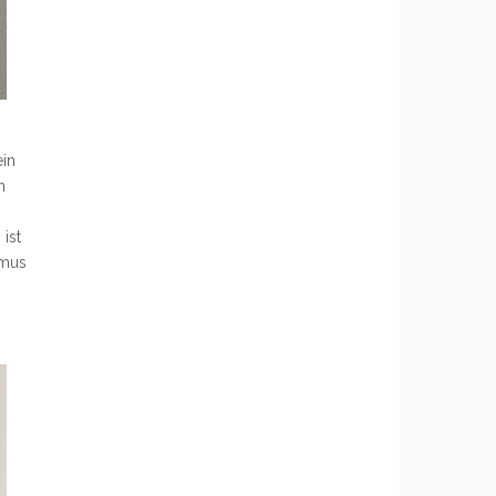
ein
n
ist
hmus