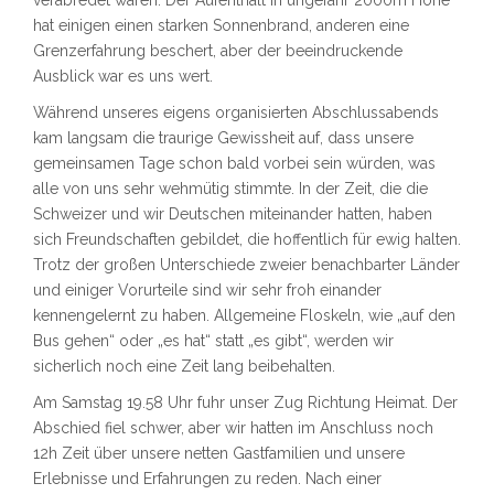
verabredet waren. Der Aufenthalt in ungefähr 2000m Höhe
hat einigen einen starken Sonnenbrand, anderen eine
Grenzerfahrung beschert, aber der beeindruckende
Ausblick war es uns wert.
Während unseres eigens organisierten Abschlussabends
kam langsam die traurige Gewissheit auf, dass unsere
gemeinsamen Tage schon bald vorbei sein würden, was
alle von uns sehr wehmütig stimmte. In der Zeit, die die
Schweizer und wir Deutschen miteinander hatten, haben
sich Freundschaften gebildet, die hoffentlich für ewig halten.
Trotz der großen Unterschiede zweier benachbarter Länder
und einiger Vorurteile sind wir sehr froh einander
kennengelernt zu haben. Allgemeine Floskeln, wie „auf den
Bus gehen“ oder „es hat“ statt „es gibt“, werden wir
sicherlich noch eine Zeit lang beibehalten.
Am Samstag 19.58 Uhr fuhr unser Zug Richtung Heimat. Der
Abschied fiel schwer, aber wir hatten im Anschluss noch
12h Zeit über unsere netten Gastfamilien und unsere
Erlebnisse und Erfahrungen zu reden. Nach einer