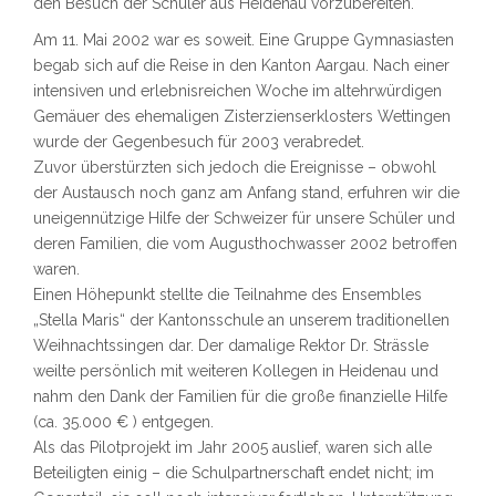
den Besuch der Schüler aus Heidenau vorzubereiten.
Am 11. Mai 2002 war es soweit. Eine Gruppe Gymnasiasten
begab sich auf die Reise in den Kanton Aargau. Nach einer
intensiven und erlebnisreichen Woche im altehrwürdigen
Gemäuer des ehemaligen Zisterzienserklosters Wettingen
wurde der Gegenbesuch für 2003 verabredet.
Zuvor überstürzten sich jedoch die Ereignisse – obwohl
der Austausch noch ganz am Anfang stand, erfuhren wir die
uneigennützige Hilfe der Schweizer für unsere Schüler und
deren Familien, die vom Augusthochwasser 2002 betroffen
waren.
Einen Höhepunkt stellte die Teilnahme des Ensembles
„Stella Maris“ der Kantonsschule an unserem traditionellen
Weihnachtssingen dar. Der damalige Rektor Dr. Strässle
weilte persönlich mit weiteren Kollegen in Heidenau und
nahm den Dank der Familien für die große finanzielle Hilfe
(ca. 35.000 € ) entgegen.
Als das Pilotprojekt im Jahr 2005 auslief, waren sich alle
Beteiligten einig – die Schulpartnerschaft endet nicht; im