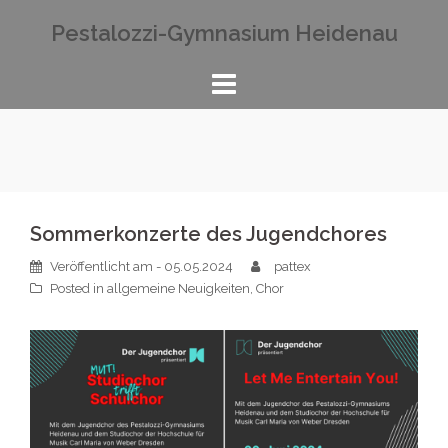
Zum
Pestalozzi-Gymnasium Heidenau
Inhalt
springen
Sommerkonzerte des Jugendchores
Veröffentlicht am
- 05.05.2024
pattex
Posted in
allgemeine Neuigkeiten
,
Chor