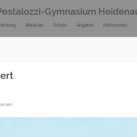
Pestalozzi-Gymnasium Heidena
meldung
Aktuelles
Schule
Angebot
Historisches
ert
konzert