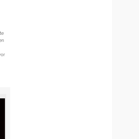
te
en
vor