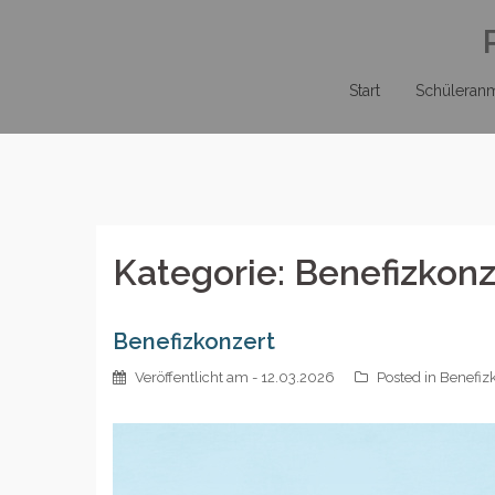
Zum
Inhalt
springen
Start
Schüleran
Kategorie:
Benefizkonz
Benefizkonzert
Veröffentlicht am
- 12.03.2026
Posted in
Benefiz