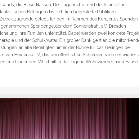
lbands, die Bläserklassen, Der Jugendchor und der kleine Chor
antastischen Beiträgen das sichtlich begeisterte Publikum.
 Zweck zugrunde gelegt, für den im Rahmen des Konzertes Spenden
eingenommenen Spendengelder dem Sonnenstrahl e.V. Dresden
e und ihre Familien unterstützt. Dabei werden zwei konkrete Projek
therapie und der Schul-Avatar. Ein großer Dank geht an die mitwirkend
tungen, an alle Beteiligten hinter der Bühne für das Gelingen der
am von Heidenau TV, das bei öffentlichen Schulevents immer wieder 
inen erscheinenden Mitschnitt in das eigene Wohnzimmer nach Hause