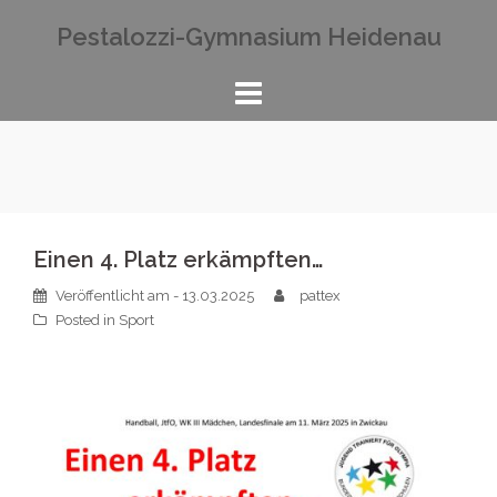
Zum
Pestalozzi-Gymnasium Heidenau
Inhalt
springen
Einen 4. Platz erkämpften…
Veröffentlicht am
- 13.03.2025
pattex
Posted in
Sport