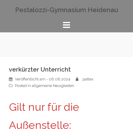
Zum
Pestalozzi-Gymnasium Heidenau
Inhalt
springen
verkürzter Unterricht
Veröffentlicht am
- 06.08.2024
pattex
Posted in
allgemeine Neuigkeiten
Gilt nur für die
Außenstelle: